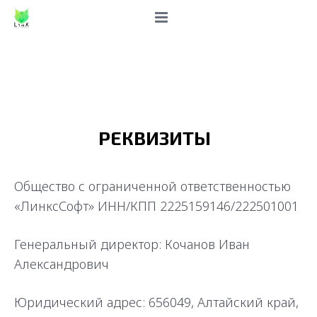
Главная
Клиникам
Тарифы
РЕКВИЗИТЫ
Функционал
Контакты
Функционал
Общество с ограниченной ответственностью
«ЛинксСофт» ИНН/КПП 2225159146/222501001
ПОПРОБОВАТЬ СЕЙЧАС
Документы
Контакты
Генеральный директор: Кочанов Иван
О компании
Александрович
Наши партнеры
Юридический адрес: 656049, Алтайский край,
Политика конфиденциальности